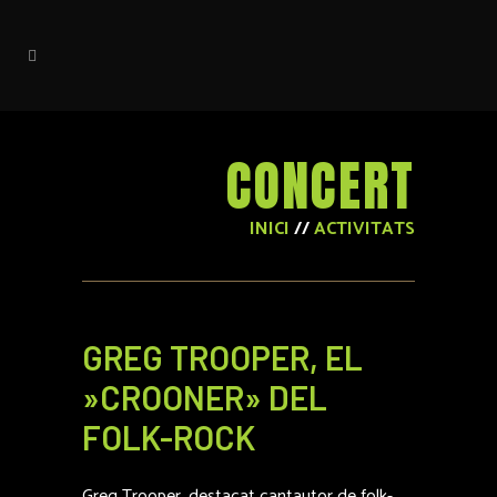
CONCERT
INICI
//
ACTIVITATS
GREG TROOPER, EL
»CROONER» DEL
FOLK-ROCK
Greg Trooper, destacat cantautor de folk-