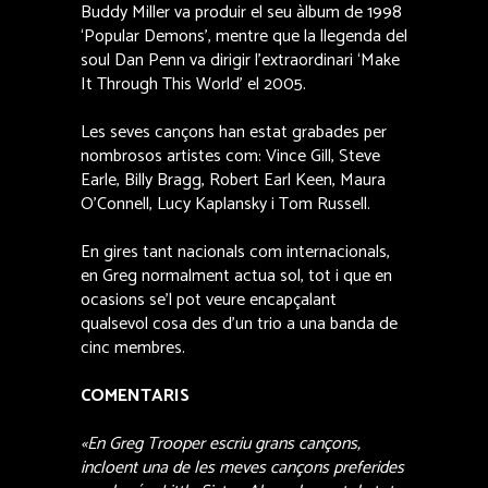
Buddy Miller va produir el seu àlbum de 1998
‘Popular Demons’, mentre que la llegenda del
soul Dan Penn va dirigir l’extraordinari ‘Make
It Through This World’ el 2005.
Les seves cançons han estat grabades per
nombrosos artistes com: Vince Gill, Steve
Earle, Billy Bragg, Robert Earl Keen, Maura
O’Connell, Lucy Kaplansky i Tom Russell.
En gires tant nacionals com internacionals,
en Greg normalment actua sol, tot i que en
ocasions se’l pot veure encapçalant
qualsevol cosa des d’un trio a una banda de
cinc membres.
COMENTARIS
«En Greg Trooper escriu grans cançons,
incloent una de les meves cançons preferides