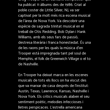
ha publicat 11 àlbums des de 1986. Criat al
poble coster de Little Silver, NJ, va ser
captivat per la molt més rica escena musical
de l’àrea de Nova York. Va descobrir una
espècie de sagrada trinitat musical en el
treball de Otis Redding, Bob Dylan i Hank
Williams, amb els seus fars de passió,
destresa literària i franca honestedat. És una
de les raons per les quals la música d’en
Trooper està impregnada tant pel soul de
Memphis, el folk de Greenwich Village o el to
de Nashville.
En Trooper ha deixat marca en les escenes
musicals de tots els llocs on ha viscut des
que va marxar de casa després de l’institut:
Austin, Texas, Lawrence, Kansas, Nashville i
Nova York. Els crítics musicals alaben el seu
sentiment poètic, melodies infeccioses i
lletres perspicaces. L’estrella americana