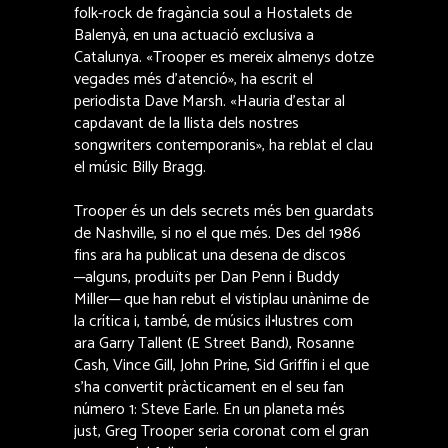
folk-rock de fragància soul a Hostalets de
Balenyà, en una actuació exclusiva a
Catalunya. «Trooper es mereix almenys dotze
vegades més d’atenció», ha escrit el
periodista Dave Marsh. «Hauria d’estar al
capdavant de la llista dels nostres
songwriters contemporanis», ha reblat el clau
el músic Billy Bragg.
Trooper és un dels secrets més ben guardats
de Nashville, si no el que més. Des del 1986
fins ara ha publicat una desena de discos
─alguns, produïts per Dan Penn i Buddy
Miller─ que han rebut el vistiplau unànime de
la crítica i, també, de músics il•lustres com
ara Garry Tallent (E Street Band), Rosanne
Cash, Vince Gill, John Prine, Sid Griffin i el que
s’ha convertit pràcticament en el seu fan
número 1: Steve Earle. En un planeta més
just, Greg Trooper seria coronat com el gran