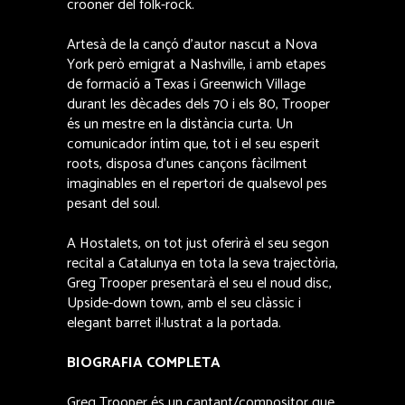
crooner del folk-rock.
Artesà de la cançó d’autor nascut a Nova
York però emigrat a Nashville, i amb etapes
de formació a Texas i Greenwich Village
durant les dècades dels 70 i els 80, Trooper
és un mestre en la distància curta. Un
comunicador íntim que, tot i el seu esperit
roots, disposa d’unes cançons fàcilment
imaginables en el repertori de qualsevol pes
pesant del soul.
A Hostalets, on tot just oferirà el seu segon
recital a Catalunya en tota la seva trajectòria,
Greg Trooper presentarà el seu el noud disc,
Upside-down town, amb el seu clàssic i
elegant barret il·lustrat a la portada.
BIOGRAFIA COMPLETA
Greg Trooper és un cantant/compositor que