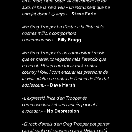
en el món, Little Sister. Al capdamunt de tot
això, hi ha la seva veu – un instrument que he
envejat durant 15 anys.»
–
Steve Earle
«En Greg Trooper ha d’estar a la llista dels
nostres millors compositors
contemporanis.»
–
Billy Bragg
«En Greg Trooper és un compositor i músic
que es mereix 12 vegades més l’atenció que
ha rebut. Ell sap com tocar rock contra
country i folk, i com encarar les pressions de
la vida adulta en contra de l’anhel de llibertat
adolescent.»
–
Dave Marsh
«L’expressió lírica d’en Trooper és
commovedora i el seu cant és pacient i
evocador.»
–
No Depression
«El rock d’arrels d’en Greg Trooper pot portar
cap al soul o el country o cap a Dylan, i està