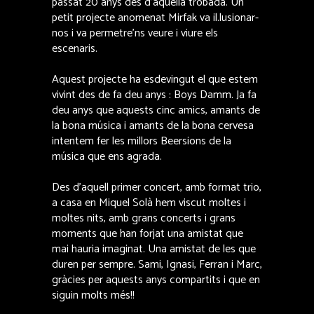
passat 20 anys des d’aquella trobada. Un
petit projecte anomenat Mirfak va il.lusionar-
nos i va permetre’ns veure i viure els
escenaris.
Aquest projecte ha esdevingut el que estem
vivint des de fa deu anys : Boys Damm. Ja fa
deu anys que aquests cinc amics, amants de
la bona música i amants de la bona cervesa
intentem fer les millors Beersions de la
música que ens agrada.
Des d’aquell primer concert, amb format trio,
a casa en Miquel Solà hem viscut moltes i
moltes nits, amb grans concerts i grans
moments que han forjat una amistat que
mai hauria imaginat. Una amistat de les que
duren per sempre. Sami, Ignasi, Ferran i Marc,
gràcies per aquests anys compartits i que en
siguin molts més!!